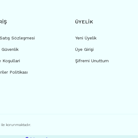
RİŞ
ÜYELİK
 Satış Sözleşmesi
Yeni Üyelik
e Güvenlik
Üye Girişi
e Koşullari
Şifremi Unuttum
riler Politikası
ı ile korunmaktadır.