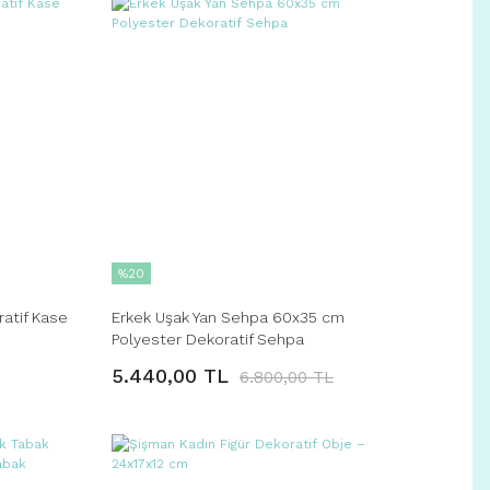
%20
atif Kase
Erkek Uşak Yan Sehpa 60x35 cm
Polyester Dekoratif Sehpa
5.440,00 TL
6.800,00 TL