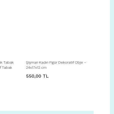
ık Tabak
Şişman Kadın Figür Dekoratif Obje –
if Tabak
24x17x12 cm
550,00 TL