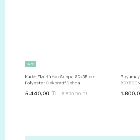
%20
Kadın Figürlü Yan Sehpa 60x35 cm
Boyamaya
Polyester Dekoratif Sehpa
80X80CM 
5.440,00 TL
1.800,
6.800,00 TL