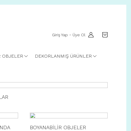
Giriş Yap
Üye Ol
-
R OBJELER
DEKORLANMIŞ ÜRÜNLER
LAR
INDA
BOYANABİLİR OBJELER