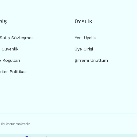
RİŞ
ÜYELİK
 Satış Sözleşmesi
Yeni Üyelik
e Güvenlik
Üye Girişi
e Koşullari
Şifremi Unuttum
riler Politikası
ı ile korunmaktadır.