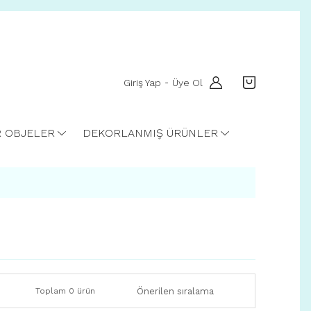
Giriş Yap
Üye Ol
-
R OBJELER
DEKORLANMIŞ ÜRÜNLER
Toplam 0 ürün