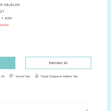
ER OBJELER
27
L + KDV
lerle!
Hemen Al
e Et
Yorum Yaz
Fiyatı Düşünce Haber Ver