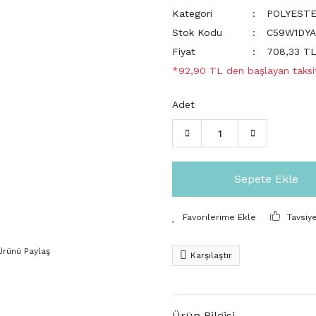
Kategori
POLYEST
Stok Kodu
C59W1DYA
Fiyat
708,33 T
*92,90 TL den başlayan taksit
Adet
Sepete Ekle
Tavsiy
Ürünü Paylaş
Karşılaştır
Ürün Bilgisi