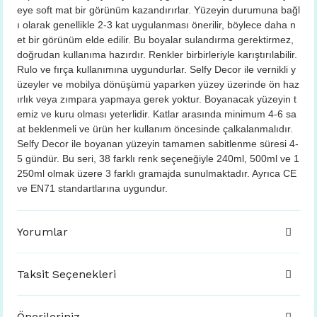
eye soft mat bir görünüm kazandırırlar. Yüzeyin durumuna bağl
ı olarak genellikle 2-3 kat uygulanması önerilir, böylece daha n
et bir görünüm elde edilir. Bu boyalar sulandırma gerektirmez,
doğrudan kullanıma hazırdır. Renkler birbirleriyle karıştırılabilir.
Rulo ve fırça kullanımına uygundurlar. Selfy Decor ile vernikli y
üzeyler ve mobilya dönüşümü yaparken yüzey üzerinde ön haz
ırlık veya zımpara yapmaya gerek yoktur. Boyanacak yüzeyin t
emiz ve kuru olması yeterlidir. Katlar arasında minimum 4-6 sa
at beklenmeli ve ürün her kullanım öncesinde çalkalanmalıdır.
Selfy Decor ile boyanan yüzeyin tamamen sabitlenme süresi 4-
5 gündür. Bu seri, 38 farklı renk seçeneğiyle 240ml, 500ml ve 1
250ml olmak üzere 3 farklı gramajda sunulmaktadır. Ayrıca CE
ve EN71 standartlarına uygundur.
Yorumlar
Taksit Seçenekleri
Önerileriniz