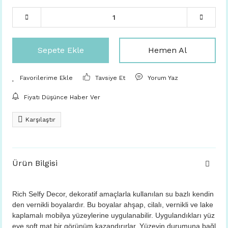
Sepete Ekle
Hemen Al
Tavsiye Et
Yorum Yaz
Fiyatı Düşünce Haber Ver
Karşılaştır
Ürün Bilgisi
Rich Selfy Decor, dekoratif amaçlarla kullanılan su bazlı kendin
den vernikli boyalardır. Bu boyalar ahşap, cilalı, vernikli ve lake
kaplamalı mobilya yüzeylerine uygulanabilir. Uygulandıkları yüz
eye soft mat bir görünüm kazandırırlar. Yüzeyin durumuna bağl