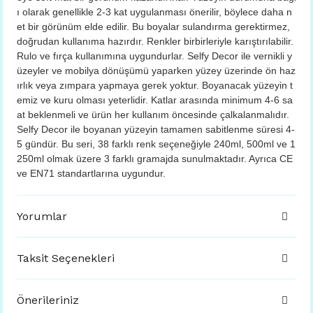
ı olarak genellikle 2-3 kat uygulanması önerilir, böylece daha n
et bir görünüm elde edilir. Bu boyalar sulandırma gerektirmez,
doğrudan kullanıma hazırdır. Renkler birbirleriyle karıştırılabilir.
Rulo ve fırça kullanımına uygundurlar. Selfy Decor ile vernikli y
üzeyler ve mobilya dönüşümü yaparken yüzey üzerinde ön haz
ırlık veya zımpara yapmaya gerek yoktur. Boyanacak yüzeyin t
emiz ve kuru olması yeterlidir. Katlar arasında minimum 4-6 sa
at beklenmeli ve ürün her kullanım öncesinde çalkalanmalıdır.
Selfy Decor ile boyanan yüzeyin tamamen sabitlenme süresi 4-
5 gündür. Bu seri, 38 farklı renk seçeneğiyle 240ml, 500ml ve 1
250ml olmak üzere 3 farklı gramajda sunulmaktadır. Ayrıca CE
ve EN71 standartlarına uygundur.
Yorumlar
Taksit Seçenekleri
Önerileriniz