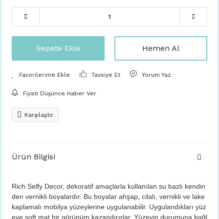
Sepete Ekle
Hemen Al
Tavsiye Et
Yorum Yaz
Fiyatı Düşünce Haber Ver
Karşılaştır
Ürün Bilgisi
Rich Selfy Decor, dekoratif amaçlarla kullanılan su bazlı kendin
den vernikli boyalardır. Bu boyalar ahşap, cilalı, vernikli ve lake
kaplamalı mobilya yüzeylerine uygulanabilir. Uygulandıkları yüz
eye soft mat bir görünüm kazandırırlar. Yüzeyin durumuna bağl