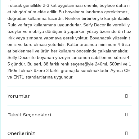
ı olarak genellikle 2-3 kat uygulanması önerilir, böylece daha n
et bir görünüm elde edilir. Bu boyalar sulandırma gerektirmez,
doğrudan kullanıma hazırdır. Renkler birbirleriyle karıştırılabilir.
Rulo ve fırça kullanımına uygundurlar. Selfy Decor ile vernikli y
üzeyler ve mobilya dönüşümü yaparken yüzey üzerinde ön haz
ırlık veya zımpara yapmaya gerek yoktur. Boyanacak yüzeyin t
emiz ve kuru olması yeterlidir. Katlar arasında minimum 4-6 sa
at beklenmeli ve ürün her kullanım öncesinde çalkalanmalıdır.
Selfy Decor ile boyanan yüzeyin tamamen sabitlenme süresi 4-
5 gündür. Bu seri, 38 farklı renk seçeneğiyle 240ml, 500ml ve 1
250ml olmak üzere 3 farklı gramajda sunulmaktadır. Ayrıca CE
ve EN71 standartlarına uygundur.
Yorumlar
Taksit Seçenekleri
Önerileriniz