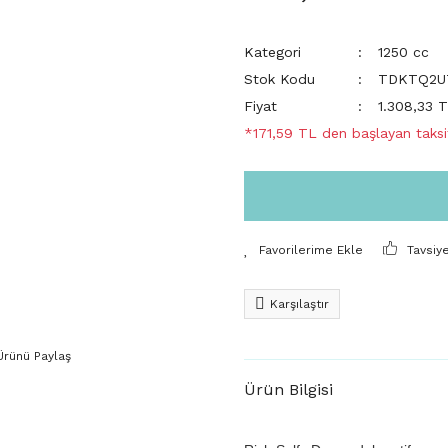
Kategori
1250 cc
Stok Kodu
TDKTQ2U
Fiyat
1.308,33 
*171,59 TL den başlayan taksit
Tavsiy
Karşılaştır
Ürünü Paylaş
Ürün Bilgisi