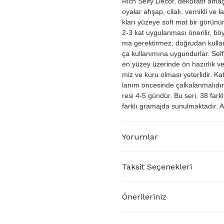
Rich Selfy Decor, dekoratif amaçl
oyalar ahşap, cilalı, vernikli ve
kları yüzeye soft mat bir görünü
2-3 kat uygulanması önerilir, bö
ma gerektirmez, doğrudan kullanıma
ça kullanımına uygundurlar. Sel
en yüzey üzerinde ön hazırlık 
miz ve kuru olması yeterlidir. K
lanım öncesinde çalkalanmalıdı
resi 4-5 gündür. Bu seri, 38 fa
farklı gramajda sunulmaktadır. 
Yorumlar
Taksit Seçenekleri
Önerileriniz