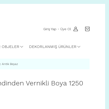
Giriş Yap
Üye Ol
-
R OBJELER
DEKORLANMIŞ ÜRÜNLER
c Antik Beyaz
ndinden Vernikli Boya 1250