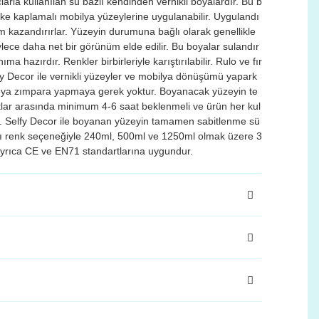
arla kullanılan su bazlı kendinden vernikli boyalardır. Bu b
 lake kaplamalı mobilya yüzeylerine uygulanabilir. Uygulandı
m kazandırırlar. Yüzeyin durumuna bağlı olarak genellikle
ylece daha net bir görünüm elde edilir. Bu boyalar sulandır
 hazırdır. Renkler birbirleriyle karıştırılabilir. Rulo ve fır
fy Decor ile vernikli yüzeyler ve mobilya dönüşümü yapark
veya zımpara yapmaya gerek yoktur. Boyanacak yüzeyin te
atlar arasında minimum 4-6 saat beklenmeli ve ürün her kul
r. Selfy Decor ile boyanan yüzeyin tamamen sabitlenme sü
rklı renk seçeneğiyle 240ml, 500ml ve 1250ml olmak üzere 3
Ayrıca CE ve EN71 standartlarına uygundur.