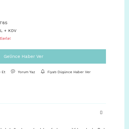
T8S
TL + KDV
lerle!
Gelince Haber Ver
e Et
Yorum Yaz
Fiyatı Düşünce Haber Ver