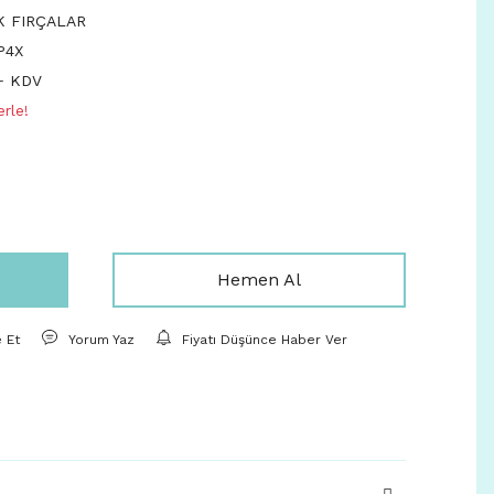
K FIRÇALAR
P4X
+ KDV
rle!
Hemen Al
e Et
Yorum Yaz
Fiyatı Düşünce Haber Ver