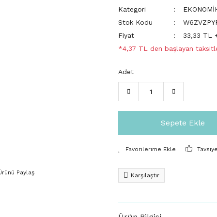
Kategori
EKONOMİ
Stok Kodu
W6ZVZPY
Fiyat
33,33 TL 
*4,37 TL den başlayan taksitle
Adet
Sepete Ekle
Tavsiy
Ürünü Paylaş
Karşılaştır
Ürün Bilgisi