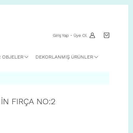
Giriş Yap
Üye Ol
-
R OBJELER
DEKORLANMIŞ ÜRÜNLER
N FIRÇA NO:2