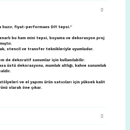
 hazır, fiyat-performans DIY tepsi.”
enarlı bu ham mini tepsi, boyama ve dekorasyon proj
mıştır.
rak, stencil ve transfer teknikleriyle uyumludur.
 de dekoratif sunumlar için kullanılabilir.
sa üstü dekorasyonu, mumluk altlığı, kahve sunumluk
aldir.
tölyeleri ve el yapımı ürün satıcıları için yüksek kalit
ünü olarak öne çıkar.