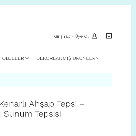
Giriş Yap
Üye Ol
-
R OBJELER
DEKORLANMIŞ ÜRÜNLER
Kenarlı Ahşap Tepsi –
i Sunum Tepsisi