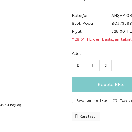
Kategori
AHŞAP O
Stok Kodu
BCJ73JSS
Fiyat
225,00 T
*29,51 TL den başlayan taksitl
Adet
Sepete Ekle
Tavsiy
Ürünü Paylaş
Karşılaştır