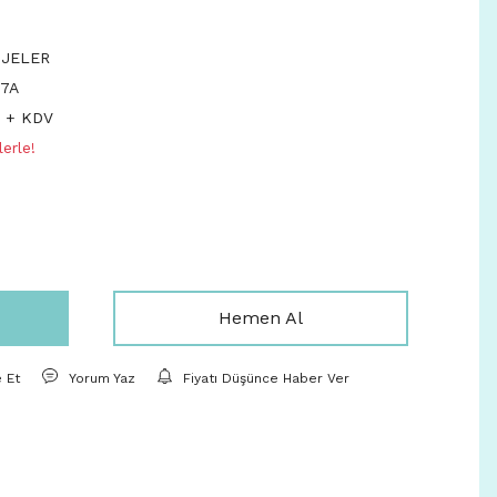
BJELER
7A
L + KDV
erle!
Hemen Al
e Et
Yorum Yaz
Fiyatı Düşünce Haber Ver