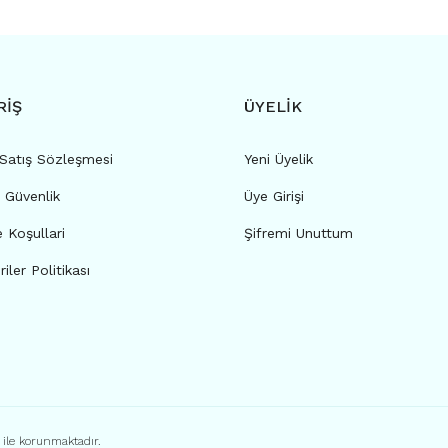
RİŞ
ÜYELİK
 Satış Sözleşmesi
Yeni Üyelik
e Güvenlik
Üye Girişi
e Koşullari
Şifremi Unuttum
riler Politikası
ı ile korunmaktadır.