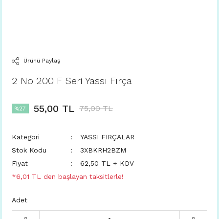
Ürünü Paylaş
2 No 200 F Seri Yassı Fırça
55,00 TL
75,00 TL
%27
Kategori
YASSI FIRÇALAR
Stok Kodu
3XBKRH2BZM
Fiyat
62,50 TL + KDV
*6,01 TL den başlayan taksitlerle!
Adet