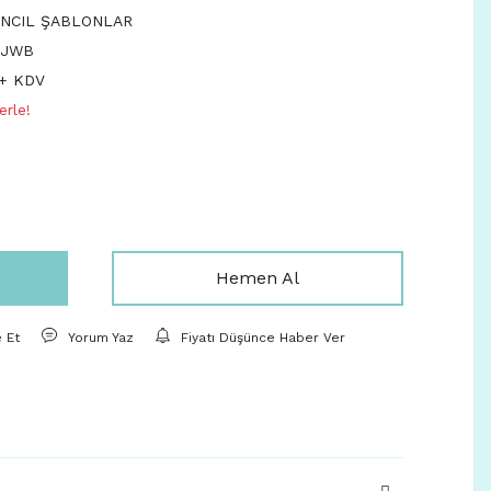
NCIL ŞABLONLAR
WJWB
 + KDV
erle!
Hemen Al
e Et
Yorum Yaz
Fiyatı Düşünce Haber Ver