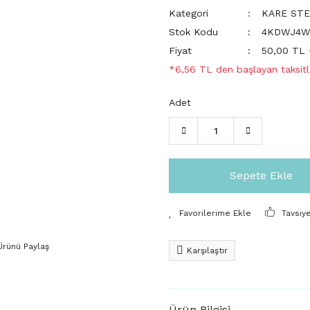
Kategori
KARE STE
Stok Kodu
4KDWJ4
Fiyat
50,00 TL
*6,56 TL den başlayan taksitl
Adet
Sepete Ekle
Tavsiy
Ürünü Paylaş
Karşılaştır
Ürün Bilgisi